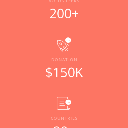
VOLUNTEERS
200
+
DONATION
$
150
K
COUNTRIES