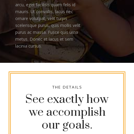
arcu, eget facilisis quam felis id
mauris. Ut convallis, lacus nec
ornare volutpat, velit turpis
scelerisque purus, quis mollis velit
purus ac massa. Fusce quis urna
metus. Donec et lacus et sem
lacinia cursus.
THE DETAILS
See exactly how
we accomplish
our goals.