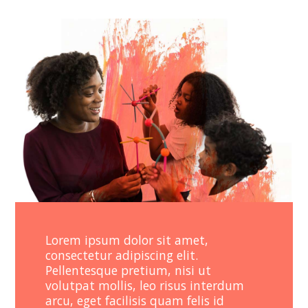
Lorem ipsum dolor sit amet,
consectetur adipiscing elit.
Pellentesque pretium, nisi ut
volutpat mollis, leo risus interdum
arcu, eget facilisis quam felis id