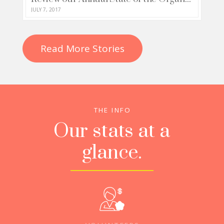
JULY 7, 2017
Read More Stories
THE INFO
Our stats at a
glance.